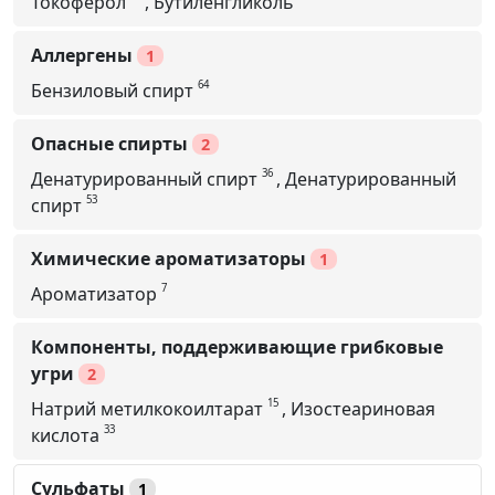
Токоферол
,
Бутиленгликоль
Аллергены
1
64
Бензиловый спирт
Опасные спирты
2
36
Денатурированный спирт
,
Денатурированный
53
спирт
Химические ароматизаторы
1
7
Ароматизатор
Компоненты, поддерживающие грибковые
угри
2
15
Натрий метилкокоилтарат
,
Изостеариновая
33
кислота
Сульфаты
1