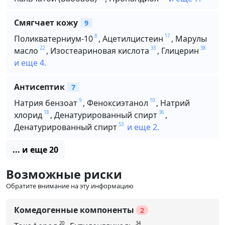
Смягчает кожу
9
8
17
Поликватерниум-10
,
Ацетилцистеин
,
Марулы
22
33
38
масло
,
Изостеариновая кислота
,
Глицерин
и еще 4.
Антисептик
7
9
10
Натрия бензоат
,
Феноксиэтанол
,
Натрий
18
36
хлорид
,
Денатурированный спирт
,
53
Денатурированный спирт
и еще 2.
... и еще 20
Возможные риски
Обратите внимание на эту информацию
Комедогенные компоненты
2
20
34