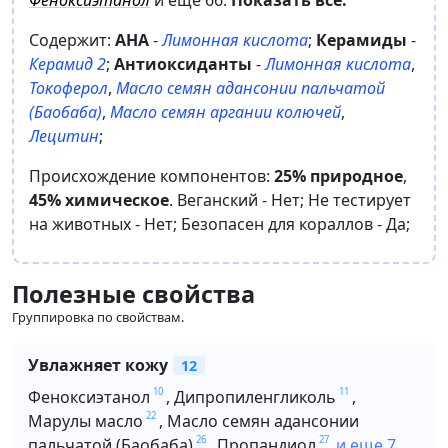
Содержит:
AHA
-
Лимонная кислота
;
Керамиды
-
Керамид 2
;
Антиоксиданты
-
Лимонная кислота
,
Токоферол
,
Масло семян адансонии пальчатой
(Баобаба)
,
Масло семян аргании колючей
,
Лецитин
;
Происхождение компонентов:
25% природное
,
45% химическое
.
Веганский -
Нет
;
Не тестирует
на животных -
Нет
;
Безопасен для кораллов -
Да
;
Полезные свойства
Группировка по свойствам.
Увлажняет кожу
12
10
11
Феноксиэтанол
,
Дипропиленгликоль
,
22
Марулы масло
,
Масло семян адансонии
26
27
пальчатой (Баобаба)
,
Пропандиол
и еще 7.