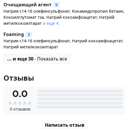
Очищающий агент
9
Натрия с14-16 олефинсульфонат
,
Кокамидопропил бетаин
,
Кокоилглутомат тэа
,
Натрий кокоамфоацетат
,
Натрий
метилкокоилтарат
и еще 4.
Foaming
3
Натрия с14-16 олефинсульфонат
,
Натрий кокоамфоацетат
,
Натрий метилкокоилтарат
... и еще 30
- Показать все
Отзывы
0.0
0 отзывов
Написать отзыв