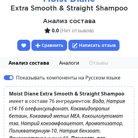
Extra Smooth & Straight Shampoo
Анализ состава
0.0
(Нет отзывов)
Сравнить
Написать отзыв
Анализ состава
Аналоги
Отзывы
Показывать компоненты на Русском языке
Moist Diane Extra Smooth & Straight Shampoo
имеет в составе 76 ингредиентов:
Вода
,
Натрия
с14-16 олефинсульфонат
,
Кокамидопропил
бетаин
,
Кокаамид метил МЕА
,
Кокоилглутомат
тэа
,
Натрий кокоамфоацетат
,
Ароматизатор
,
Поликватерниум-10
,
Натрия бензоат
,
Феноксиэтанол
и еще 66
.
Показать все.