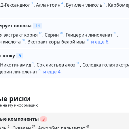
3
4
5
,2-Гександиол
,
Аллантоин
,
Бутиленгликоль
,
Карбоме
рует волосы
11
12
28
29
я экстракт корня
,
Серин
,
Глицерин линоленат
,
30
32
я кислота
,
Экстракт коры белой ивы
и еще 6.
т кожу
9
9
11
Никотинамид
,
Сок листьев алоэ
,
Солодка голая экстр
29
церин линоленат
и еще 4.
ые риски
е на эту информацию
ые компоненты
3
5
37
61
оль
,
Сквалан
,
Аскорбил пальмитат