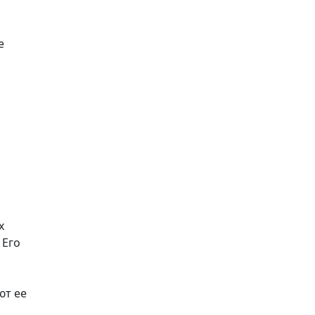
е
х
 Его
и
ют ее