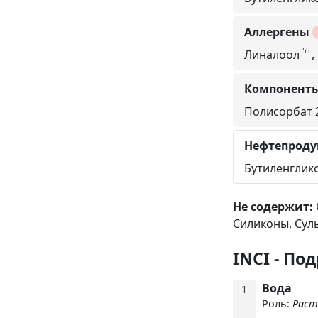
Аллергены
55
Линалоол
,
Компоненты
Полисорбат 2
Нефтепроду
Бутиленглик
Не содержит:
Силиконы,
Сул
INCI - По
Вода
1
Роль:
Раст