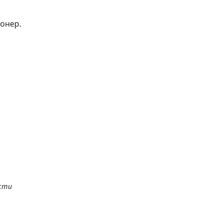
онер.
ости