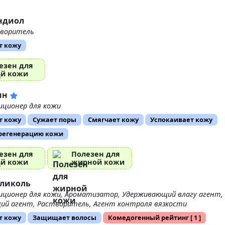
андиол
воритель
т кожу
езен для
ой кожи
ин
иционер для кожи
т кожу
Сужает поры
Смягчает кожу
Успокаивает кожу
 регенерацию кожи
езен для
Полезен для
ой кожи
жирной кожи
гликоль
иционер для кожи, Ароматизатор, Удерживающий влагу агент,
ий агент, Растворитель, Агент контроля вязкости
т кожу
Защищает волосы
Комедогенный рейтинг
[ 1 ]