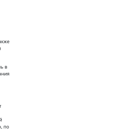
акже
и
ь в
ания
т
й
, по