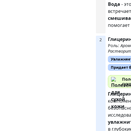
Вода
- эт
встречает
смешива
помогает 
Глицери
2
Роль:
Аром
Растворит
Увлажняе
Придает 
Пол
сух
Глицери
компонент
безопасн
исследова
увлажни
в глубоки