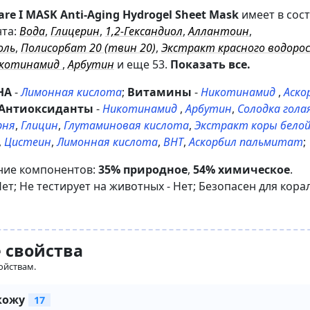
are I MASK Anti-Aging Hydrogel Sheet Mask
имеет в сос
нта:
Вода
,
Глицерин
,
1,2-Гександиол
,
Аллантоин
,
оль
,
Полисорбат 20 (твин 20)
,
Экстракт красного водоро
котинамид
,
Арбутин
и еще 53
.
Показать все.
HA
-
Лимонная кислота
;
Витамины
-
Никотинамид
,
Аско
Антиоксиданты
-
Никотинамид
,
Арбутин
,
Солодка гола
рня
,
Глицин
,
Глутаминовая кислота
,
Экстракт коры бело
,
Цистеин
,
Лимонная кислота
,
BHT
,
Аскорбил пальмитат
;
ние компонентов:
35% природное
,
54% химическое
.
Нет
;
Не тестирует на животных -
Нет
;
Безопасен для кора
 свойства
ойствам.
кожу
17