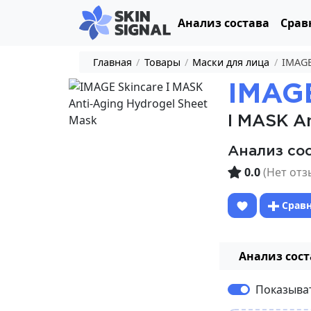
Анализ состава
Срав
Главная
/
Товары
/
Маски для лица
/
IMAGE
IMAGE
I MASK An
Анализ со
0.0
(Нет отз
Срав
Анализ сост
Показыва