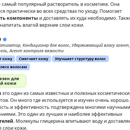
о самый популярный растворитель в косметике. Она
ся практически во всех средствах по уходу. Помогает
ть компоненты
и доставлять их куда необходимо. Такж
напитать влагой верхние слои кожи.
н
атизатор, Кондиционер для волос, Удерживающий влагу агент,
ель, Агент контроля вязкости
т кожу
Смягчает кожу
Улучшает структуру волос
блеск волосам
езен для
ой кожи
н
это один из самых известных и полезных косметически
ов. Он много где используется и изучен очень хорошо.
ость и эффективность подтверждена многими научным
ниями. Это один из лучших и наиболее эффективных
телей
. Молекулы глицерина впитывают воду и доставля
е слои кожи.