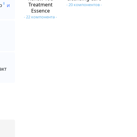
Treatment
8
р
и
- 20 компонентов -
Essence
- 22 компонента -
акт