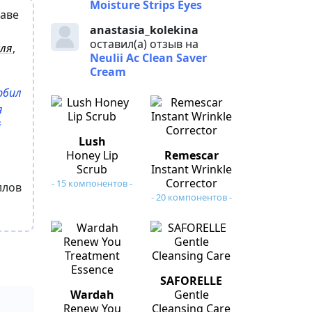
Moisture Strips Eyes
таве
anastasia_kolekina
оставил(а) отзыв на
сля
,
Neulii Ac Clean Saver
Cream
рбил
я
й
Lush
Honey Lip
Remescar
Scrub
Instant Wrinkle
Corrector
- 15 компонентов -
ллов
- 20 компонентов -
SAFORELLE
Wardah
Gentle
Renew You
Cleansing Care