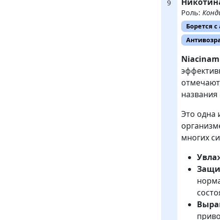
Никоти
9
Роль:
Конд
Борется с
Антивозр
Niacinam
эффективн
отмечают,
названия 
Это одна 
организм
многих си
Увла
Защи
норма
состо
Выра
приво