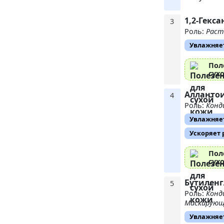
1,2-Гекс
3
Роль:
Раст
Увлажняе
Пол
сух
Алланто
4
Роль:
Конд
Увлажняе
Ускоряет
Пол
сух
Бутилен
5
Роль:
Конд
Маскирующ
Увлажняе