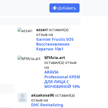
Добавить
azzari
оставил(а)
отзыв на
Garnier Fructis SOS
Восстановление
Кератин 10в1
MYAria.art
оставил(а) отзыв
на
ARAVIA
Professional КРЕМ
ДЛЯ ЛИЦА С
МОЧЕВИНОЙ 10%
aksakova96
оставил(а)
отзыв на
DHC Revitalizing