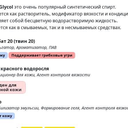
Glycol
это очень популярный синтетический спирт.
тся как растворитель, модификатор вязкости и кондици
ляет собой бесцветную водорастворимую жидкость.
ся как в смываемых, так и в несмываемых средствах.
т 20 (твин 20)
ьгатор, Ароматизатор, ПАВ
ожу
Поддерживает грибковые угри
 красного водоросля
иционер для кожи, Агент контроля вязкости
ден для
ной кожи
р
илизатор эмульсии, Формирование геля, Агент контроля вязк
т кожу