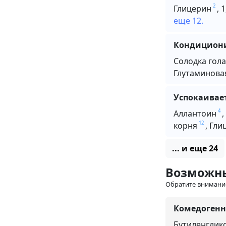
2
Глицерин
,
1
еще 12.
Кондициони
Солодка гола
Глутаминова
Успокаивае
4
Аллантоин
,
12
корня
,
Гли
... и еще 24
Возможн
Обратите внимани
Комедогенн
Бутиленглик