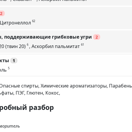
2
62
Цитронеллол
, поддерживающие грибковые угри
2
6
61
0 (твин 20)
,
Аскорбил пальмитат
кты
1
5
оль
Опасные спирты,
Химические ароматизаторы,
Парабены
ьфаты,
ПЭГ,
Глютен,
Кокос,
дробный разбор
воритель