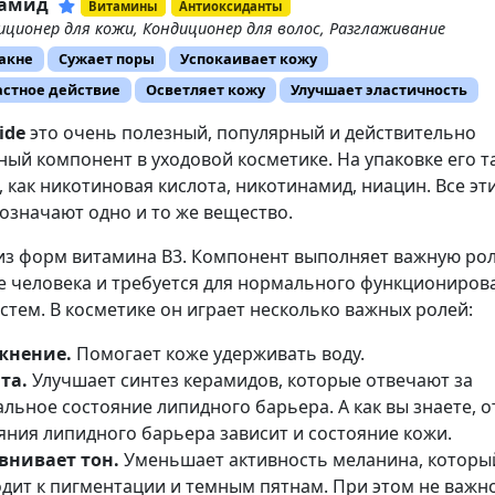
намид
Витамины
Антиоксиданты
иционер для кожи, Кондиционер для волос, Разглаживание
 акне
Сужает поры
Успокаивает кожу
астное действие
Осветляет кожу
Улучшает эластичность
ide
это очень полезный, популярный и действительно
ый компонент в уходовой косметике. На упаковке его т
 как никотиновая кислота, никотинамид, ниацин. Все эт
означают одно и то же вещество.
из форм витамина В3. Компонент выполняет важную рол
е человека и требуется для нормального функциониров
стем. В косметике он играет несколько важных ролей:
жнение.
Помогает коже удерживать воду.
та.
Улучшает синтез керамидов, которые отвечают за
льное состояние липидного барьера. А как вы знаете, о
яния липидного барьера зависит и состояние кожи.
внивает тон.
Уменьшает активность меланина, которы
дит к пигментации и темным пятнам. При этом не важно