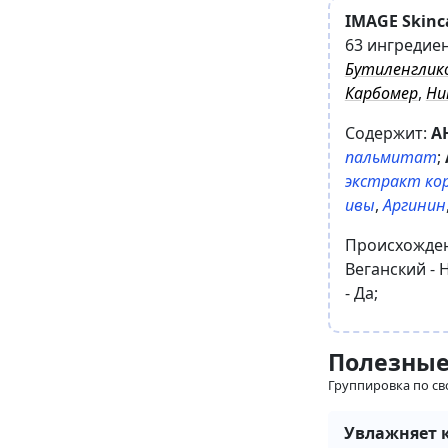
IMAGE Skinc
63 ингредие
Бутиленглик
Карбомер
,
Ни
Содержит:
A
пальмитат
;
экстракт ко
ивы
,
Аргинин
Происхожде
Веганский -
-
Да
;
Полезные
Группировка по св
Увлажняет 