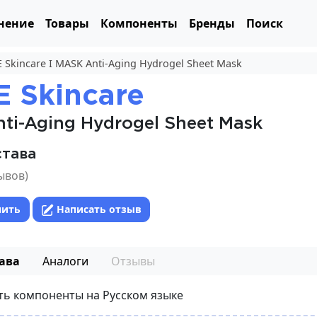
нение
Товары
Компоненты
Бренды
Поиск
 Skincare I MASK Anti-Aging Hydrogel Sheet Mask
 Skincare
ti-Aging Hydrogel Sheet Mask
става
ывов)
нить
Написать отзыв
ава
Аналоги
Отзывы
ть компоненты на Русском языке