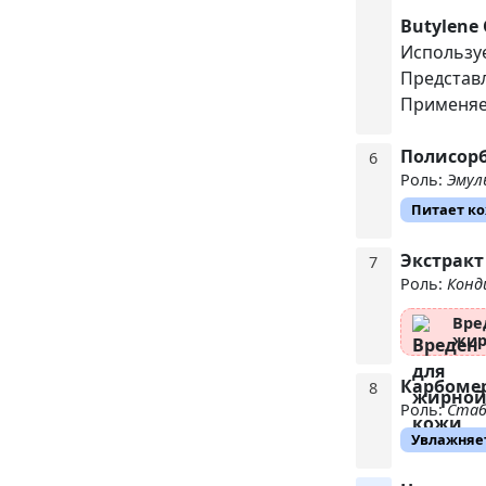
Butylene 
Используе
Представ
Применяет
Полисорба
6
Роль:
Эмул
Питает к
Экстракт
7
Роль:
Конд
Вре
жир
Карбоме
8
Роль:
Стаб
Увлажняе