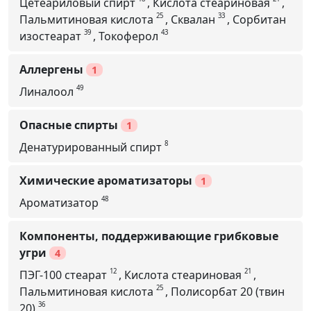
Цетеариловый спирт
,
Кислота стеариновая
,
25
33
Пальмитиновая кислота
,
Сквалан
,
Сорбитан
39
43
изостеарат
,
Токоферол
Аллергены
1
49
Линалоол
Опасные спирты
1
8
Денатурированный спирт
Химические ароматизаторы
1
48
Ароматизатор
Компоненты, поддерживающие грибковые
угри
4
12
21
ПЭГ-100 стеарат
,
Кислота стеариновая
,
25
Пальмитиновая кислота
,
Полисорбат 20 (твин
36
20)