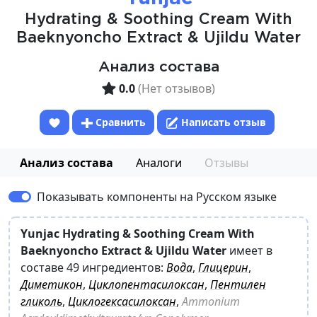
Hydrating & Soothing Cream With
Baeknyoncho Extract & Ujildu Water
Анализ состава
0.0
(Нет отзывов)
Сравнить
Написать отзыв
Анализ состава
Аналоги
Отзывы
Показывать компоненты на Русском языке
Yunjac Hydrating & Soothing Cream With
Baeknyoncho Extract & Ujildu Water
имеет в
составе 49 ингредиентов:
Вода
,
Глицерин
,
Диметикон
,
Циклопентасилоксан
,
Пентилен
гликоль
,
Циклогексасилоксан
,
Ammonium