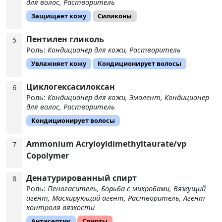
для волос, Растворитель
Защищает кожу
Силиконы
Пентилен гликоль
5
Роль:
Кондиционер для кожи, Растворитель
Увлажняет кожу
Кондиционирует волосы
Циклогексасилоксан
6
Роль:
Кондиционер для кожи, Эмолент, Кондиционер
для волос, Растворитель
Кондиционирует волосы
Ammonium Acryloyldimethyltaurate/​vp
7
Copolymer
Денатурированный спирт
8
Роль:
Пеногаситель, Борьба с микробами, Вяжущий
агент, Маскирующий агент, Растворитель, Агент
контроля вязкости
Антисептик
Спирты