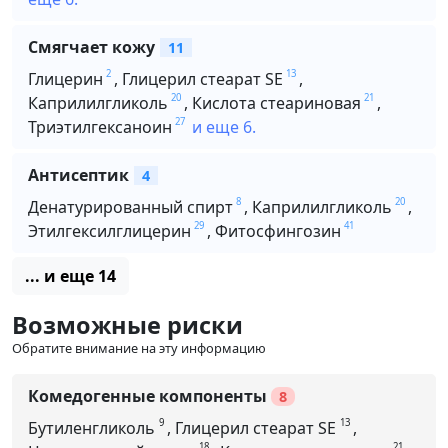
Смягчает кожу
11
2
13
Глицерин
,
Глицерил стеарат SE
,
20
21
Каприлилгликоль
,
Кислота стеариновая
,
27
Триэтилгексаноин
и еще 6.
Антисептик
4
8
20
Денатурированный спирт
,
Каприлилгликоль
,
29
41
Этилгексилглицерин
,
Фитосфингозин
... и еще 14
Возможные риски
Обратите внимание на эту информацию
Комедогенные компоненты
8
9
13
Бутиленгликоль
,
Глицерил стеарат SE
,
18
21