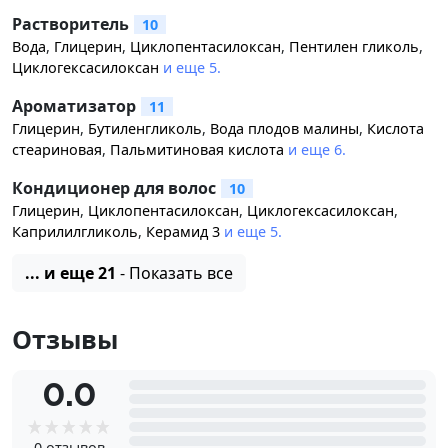
Растворитель
10
Вода
,
Глицерин
,
Циклопентасилоксан
,
Пентилен гликоль
,
Циклогексасилоксан
и еще 5.
Ароматизатор
11
Глицерин
,
Бутиленгликоль
,
Вода плодов малины
,
Кислота
стеариновая
,
Пальмитиновая кислота
и еще 6.
Кондиционер для волос
10
Глицерин
,
Циклопентасилоксан
,
Циклогексасилоксан
,
Каприлилгликоль
,
Керамид 3
и еще 5.
... и еще 21
- Показать все
Отзывы
0.0
0 отзывов