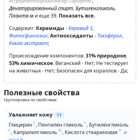
Acryloyldimethyltaurate/​vp Copolymer
,
Денатурированный спирт
,
Бутиленгликоль
,
Планта-м
и еще 39
.
Показать все.
Содержит:
Керамиды
-
Керамид 3
,
Фитосфингозин
;
Антиоксиданты
-
Токоферол
,
Какао экстракт
;
Происхождение компонентов:
31% природное
,
53% химическое
.
Веганский -
Нет
;
Не тестирует
на животных -
Нет
;
Безопасен для кораллов -
Да
;
Полезные свойства
Группировка по свойствам.
Увлажняет кожу
11
2
5
Глицерин
,
Пентилен гликоль
,
Бутиленгликоль
9
20
21
,
Каприлилгликоль
,
Кислота стеариновая
и
еще 6.