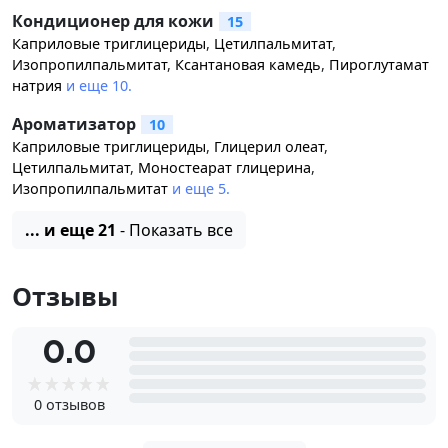
Кондиционер для кожи
15
Каприловые триглицериды
,
Цетилпальмитат
,
Изопропилпальмитат
,
Ксантановая камедь
,
Пироглутамат
натрия
и еще 10.
Ароматизатор
10
Каприловые триглицериды
,
Глицерил олеат
,
Цетилпальмитат
,
Моностеарат глицерина
,
Изопропилпальмитат
и еще 5.
... и еще 21
- Показать все
Отзывы
0.0
0 отзывов