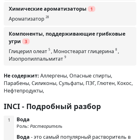
Химические ароматизаторы
1
28
Ароматизатор
Компоненты, поддерживающие грибковые
угри
3
5
8
Глицерил олеат
,
Моностеарат глицерина
,
9
Изопропилпальмитат
Не содержит:
Аллергены,
Опасные спирты,
Парабены,
Силиконы,
Сульфаты,
ПЭГ,
Глютен,
Кокос,
Нефтепродукты,
INCI - Подробный разбор
Вода
1
Роль:
Растворитель
Вода
- это самый популярный растворитель в