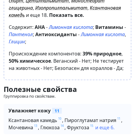
спирт
,
Цетилпальмитат
,
Моностеарат
глицерина
,
Изопропилпальмитат
,
Ксантановая
камедь
и еще 18
.
Показать все.
Содержит:
AHA
-
Лимонная кислота
;
Витамины
-
Пантенол
;
Антиоксиданты
-
Лимонная кислота
,
Глицин
;
Происхождение компонентов:
39% природное
,
50% химическое
.
Веганский -
Нет
;
Не тестирует
на животных -
Нет
;
Безопасен для кораллов -
Да
;
Полезные свойства
Группировка по свойствам.
Увлажняет кожу
11
10
11
Ксантановая камедь
,
Пироглутамат натрия
,
13
14
15
Мочевина
,
Глюкоза
,
Фруктоза
и еще 6.