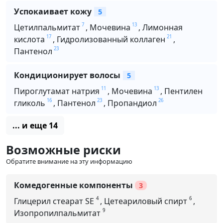
Успокаивает кожу
5
7
13
Цетилпальмитат
,
Мочевина
,
Лимонная
17
21
кислота
,
Гидролизованный коллаген
,
23
Пантенол
Кондиционирует волосы
5
11
13
Пироглутамат натрия
,
Мочевина
,
Пентилен
16
23
26
гликоль
,
Пантенол
,
Пропандиол
... и еще 14
Возможные риски
Обратите внимание на эту информацию
Комедогенные компоненты
3
4
6
Глицерил стеарат SE
,
Цетеариловый спирт
,
9
Изопропилпальмитат