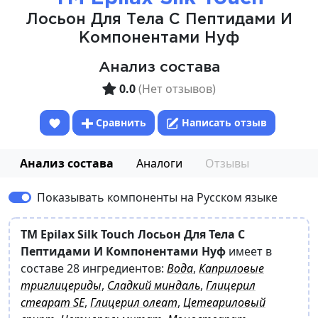
Лосьон Для Тела С Пептидами И
Компонентами Нуф
Анализ состава
0.0
(Нет отзывов)
Сравнить
Написать отзыв
Анализ состава
Аналоги
Отзывы
Показывать компоненты на Русском языке
ТМ Epilax Silk Touch Лосьон Для Тела С
Пептидами И Компонентами Нуф
имеет в
составе 28 ингредиентов:
Вода
,
Каприловые
триглицериды
,
Сладкий миндаль
,
Глицерил
стеарат SE
,
Глицерил олеат
,
Цетеариловый