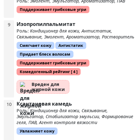
Роль:
Эмолент, Эмульгатор, Ароматизатор, ПАВ
Поддерживает грибковые угри
Изопропилпальмитат
9
Роль:
Кондиционер для кожи, Антистатик,
Связывание, Эмолент, Ароматизатор, Растворитель
Смягчает кожу
Антистатик
Придает блеск волосам
Поддерживает грибковые угри
Комедогенный рейтинг
[ 4 ]
Вреден для
жирной кожи
Ксантановая камедь
10
Роль:
Кондиционер для кожи, Связывание,
Эмульгатор, Стабилизатор эмульсии, Формирование
геля, ПАВ, Агент контроля вязкости
Увлажняет кожу