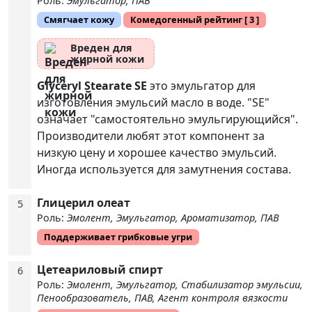
Роль:
Эмульгатор, ПАВ
Смягчает кожу
Комедогенный рейтинг
[ 3 ]
Вреден для
жирной кожи
Glyceryl Stearate SE
это эмульгатор для
изготовления эмульсий масло в воде. "SE"
означает "самостоятельно эмульгирующийся".
Производители любят этот компонент за
низкую цену и хорошее качество эмульсий.
Иногда используется для замутнения состава.
Глицерил олеат
5
Роль:
Эмолент, Эмульгатор, Ароматизатор, ПАВ
Поддерживает грибковые угри
Цетеариловый спирт
6
Роль:
Эмолент, Эмульгатор, Стабилизатор эмульсии,
Пенообразователь, ПАВ, Агент контроля вязкости