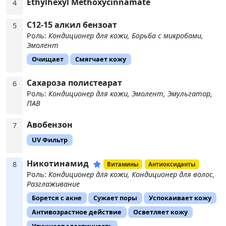
Ethylhexyl Methoxycinnamate
4
C12-15 алкил бензоат
5
Роль:
Кондиционер для кожи, Борьба с микробами,
Эмолент
Очищает
Смягчает кожу
Сахароза полистеарат
6
Роль:
Кондиционер для кожи, Эмолент, Эмульгатор,
ПАВ
Авобензон
7
UV Фильтр
Никотинамид
8
Витамины
Антиоксиданты
Роль:
Кондиционер для кожи, Кондиционер для волос,
Разглаживание
Борется с акне
Сужает поры
Успокаивает кожу
Антивозрастное действие
Осветляет кожу
Улучшает эластичность