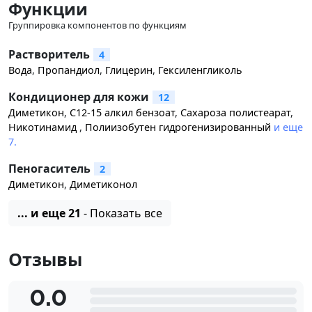
Функции
Группировка компонентов по функциям
Растворитель
4
Вода
,
Пропандиол
,
Глицерин
,
Гексиленгликоль
Кондиционер для кожи
12
Диметикон
,
C12-15 алкил бензоат
,
Сахароза полистеарат
,
Никотинамид
,
Полиизобутен гидрогенизированный
и еще
7.
Пеногаситель
2
Диметикон
,
Диметиконол
... и еще 21
- Показать все
Отзывы
0.0