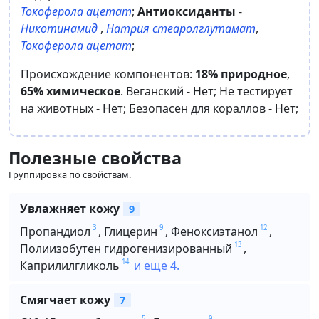
Токоферола ацетат
;
Антиоксиданты
-
Никотинамид
,
Натрия стеаролглутамат
,
Токоферола ацетат
;
Происхождение компонентов:
18% природное
,
65% химическое
.
Веганский -
Нет
;
Не тестирует
на животных -
Нет
;
Безопасен для кораллов -
Нет
;
Полезные свойства
Группировка по свойствам.
Увлажняет кожу
9
3
9
12
Пропандиол
,
Глицерин
,
Феноксиэтанол
,
13
Полиизобутен гидрогенизированный
,
14
Каприлилгликоль
и еще 4.
Смягчает кожу
7
5
9