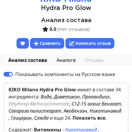
Hydra Pro Glow
Анализ состава
0.0
(Нет отзывов)
Сравнить
Написать отзыв
Анализ состава
Аналоги
Отзывы
Показывать компоненты на Русском языке
KIKO Milano Hydra Pro Glow
имеет в составе 34
ингредиента:
Вода
,
Диметикон
,
Пропандиол
,
Ethylhexyl Methoxycinnamate
,
C12-15 алкил бензоат
,
Сахароза полистеарат
,
Авобензон
,
Никотинамид
,
Глицерин
,
Слюда
и еще 24
.
Показать все.
Содержит:
Витамины
-
Никотинамид
,