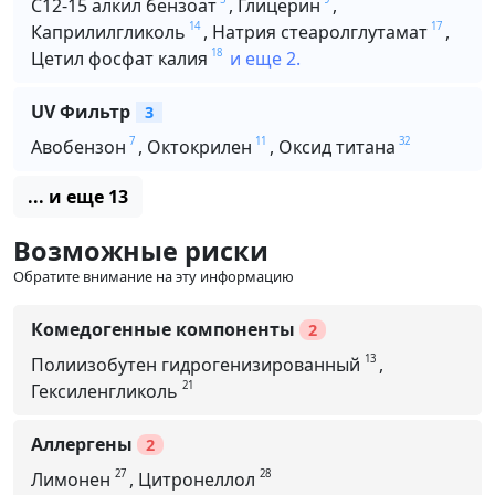
C12-15 алкил бензоат
,
Глицерин
,
14
17
Каприлилгликоль
,
Натрия стеаролглутамат
,
18
Цетил фосфат калия
и еще 2.
UV Фильтр
3
7
11
32
Авобензон
,
Октокрилен
,
Оксид титана
... и еще 13
Возможные риски
Обратите внимание на эту информацию
Комедогенные компоненты
2
13
Полиизобутен гидрогенизированный
,
21
Гексиленгликоль
Аллергены
2
27
28
Лимонен
,
Цитронеллол