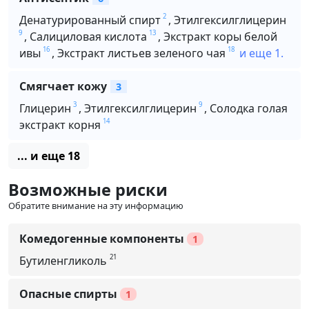
2
Денатурированный спирт
,
Этилгексилглицерин
9
13
,
Салициловая кислота
,
Экстракт коры белой
16
18
ивы
,
Экстракт листьев зеленого чая
и еще 1.
Смягчает кожу
3
3
9
Глицерин
,
Этилгексилглицерин
,
Солодка голая
14
экстракт корня
... и еще 18
Возможные риски
Обратите внимание на эту информацию
Комедогенные компоненты
1
21
Бутиленгликоль
Опасные спирты
1