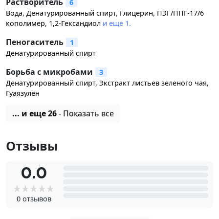
Растворитель
6
Вода
,
Денатурированный спирт
,
Глицерин
,
ПЭГ/ППГ-17/6
кополимер
,
1,2-Гександиол
и еще 1.
Пеногаситель
1
Денатурированный спирт
Борьба с микробами
3
Денатурированный спирт
,
Экстракт листьев зеленого чая
,
Гуаязулен
... и еще 26
- Показать все
Отзывы
0.0
0 отзывов