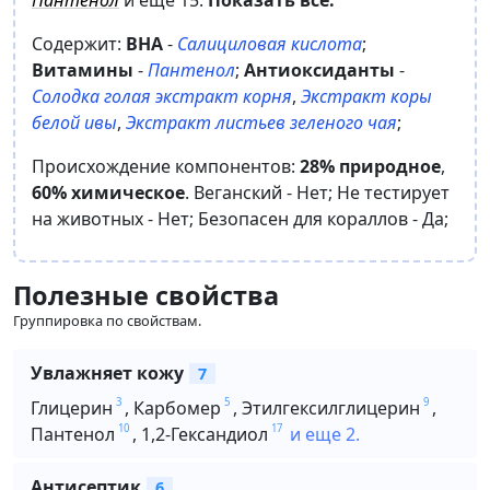
Содержит:
BHA
-
Салициловая кислота
;
Витамины
-
Пантенол
;
Антиоксиданты
-
Солодка голая экстракт корня
,
Экстракт коры
белой ивы
,
Экстракт листьев зеленого чая
;
Происхождение компонентов:
28% природное
,
60% химическое
.
Веганский -
Нет
;
Не тестирует
на животных -
Нет
;
Безопасен для кораллов -
Да
;
Полезные свойства
Группировка по свойствам.
Увлажняет кожу
7
3
5
9
Глицерин
,
Карбомер
,
Этилгексилглицерин
,
10
17
Пантенол
,
1,2-Гександиол
и еще 2.
Антисептик
6