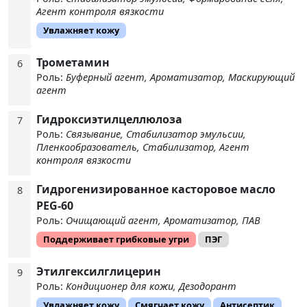
Агент контроля вязкости
Увлажняет кожу
Трометамин
6
Роль:
Буферный агент, Ароматизатор, Маскирующий
агент
Гидроксиэтилцеллюлоза
7
Роль:
Связывание, Стабилизатор эмульсии,
Пленкообразователь, Стабилизатор, Агент
контроля вязкости
Гидрогенизированное касторовое масло
8
PEG-60
Роль:
Очищающий агент, Ароматизатор, ПАВ
Поддерживает грибковые угри
ПЭГ
Этилгексилглицерин
9
Роль:
Кондиционер для кожи, Дезодорант
Увлажняет кожу
Смягчает кожу
Антисептик