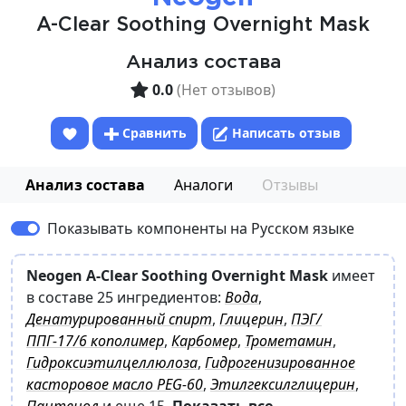
A-Clear Soothing Overnight Mask
Анализ состава
0.0
(Нет отзывов)
Сравнить
Написать отзыв
Анализ состава
Аналоги
Отзывы
Показывать компоненты на Русском языке
Neogen A-Clear Soothing Overnight Mask
имеет
в составе 25 ингредиентов:
Вода
,
Денатурированный спирт
,
Глицерин
,
ПЭГ/
ППГ-17/6 кополимер
,
Карбомер
,
Трометамин
,
Гидроксиэтилцеллюлоза
,
Гидрогенизированное
касторовое масло PEG-60
,
Этилгексилглицерин
,
Пантенол
и еще 15
.
Показать все.