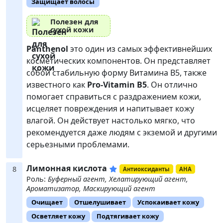
Защищает волосы
Полезен для
сухой кожи
Panthenol
это один из самых эффективнейших
косметических компонентов. Он представляет
собой стабильную форму Витамина В5, также
известного как
Pro-Vitamin B5
. Он отлично
помогает справиться с раздражением кожи,
исцеляет повреждения и напитывает кожу
влагой. Он действует настолько мягко, что
рекомендуется даже людям с экземой и другими
серьезными проблемами.
Лимонная кислота
8
Антиоксиданты
AHA
Роль:
Буферный агент, Хелатирующий агент,
Ароматизатор, Маскирующий агент
Очищает
Отшелушивает
Успокаивает кожу
Осветляет кожу
Подтягивает кожу