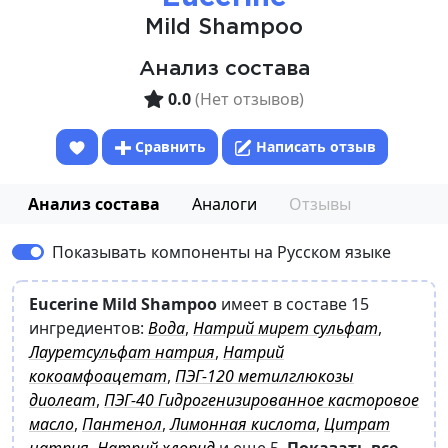
Mild Shampoo
Анализ состава
0.0
(Нет отзывов)
Сравнить
Написать отзыв
Анализ состава
Аналоги
Отзывы
Показывать компоненты на Русском языке
Eucerine Mild Shampoo
имеет в составе 15
ингредиентов:
Вода
,
Натрий мирет сульфат
,
Лауретсульфат натрия
,
Натрий
кокоамфоацетат
,
ПЭГ-120 метилглюкозы
диолеат
,
ПЭГ-40 Гидрогенизированное касторовое
масло
,
Пантенол
,
Лимонная кислота
,
Цитрат
натрия
,
Натрий хлорид
и еще 5
.
Показать все.