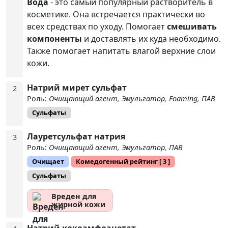
Вода
- это самый популярный растворитель в
косметике. Она встречается практически во
всех средствах по уходу. Помогает
смешивать
компоненты
и доставлять их куда необходимо.
Также помогает напитать влагой верхние слои
кожи.
Натрий мирет сульфат
2
Роль:
Очищающий агент, Эмульгатор, Foaming, ПАВ
Сульфаты
Лауретсульфат натрия
3
Роль:
Очищающий агент, Эмульгатор, ПАВ
Очищает
Комедогенный рейтинг
[ 3 ]
Сульфаты
Вреден для
жирной кожи
Натрий кокоамфоацетат