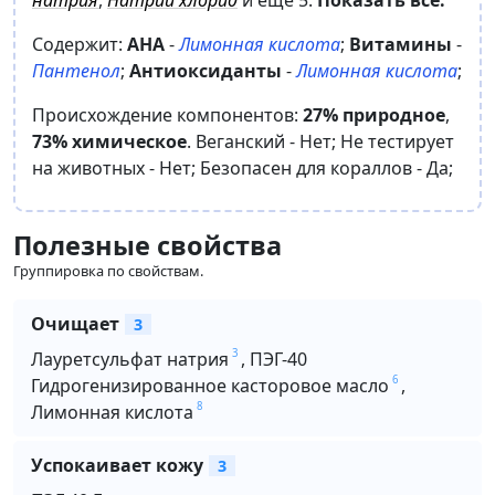
Содержит:
AHA
-
Лимонная кислота
;
Витамины
-
Пантенол
;
Антиоксиданты
-
Лимонная кислота
;
Происхождение компонентов:
27% природное
,
73% химическое
.
Веганский -
Нет
;
Не тестирует
на животных -
Нет
;
Безопасен для кораллов -
Да
;
Полезные свойства
Группировка по свойствам.
Очищает
3
3
Лауретсульфат натрия
,
ПЭГ-40
6
Гидрогенизированное касторовое масло
,
8
Лимонная кислота
Успокаивает кожу
3