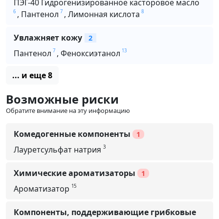
ПЭГ-40 Гидрогенизированное касторовое масло
6
7
8
,
Пантенол
,
Лимонная кислота
Увлажняет кожу
2
7
13
Пантенол
,
Феноксиэтанол
... и еще 8
Возможные риски
Обратите внимание на эту информацию
Комедогенные компоненты
1
3
Лауретсульфат натрия
Химические ароматизаторы
1
15
Ароматизатор
Компоненты, поддерживающие грибковые