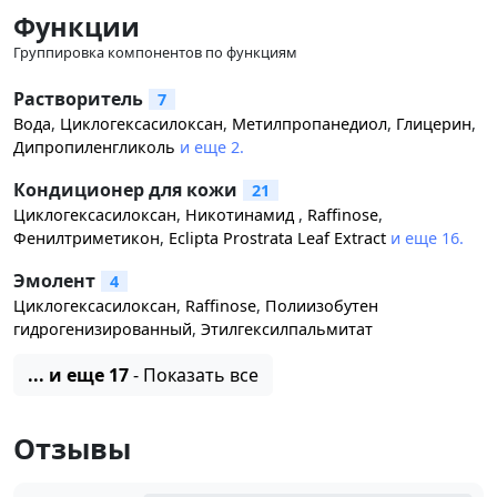
Функции
Группировка компонентов по функциям
Растворитель
7
Вода
,
Циклогексасилоксан
,
Метилпропанедиол
,
Глицерин
,
Дипропиленгликоль
и еще 2.
Кондиционер для кожи
21
Циклогексасилоксан
,
Никотинамид
,
Raffinose
,
Фенилтриметикон
,
Eclipta Prostrata Leaf Extract
и еще 16.
Эмолент
4
Циклогексасилоксан
,
Raffinose
,
Полиизобутен
гидрогенизированный
,
Этилгексилпальмитат
... и еще 17
- Показать все
Отзывы