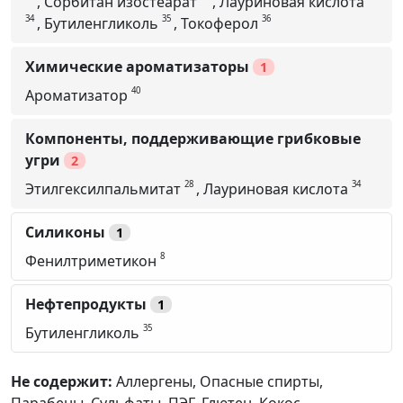
,
Сорбитан изостеарат
,
Лауриновая кислота
34
35
36
,
Бутиленгликоль
,
Токоферол
Химические ароматизаторы
1
40
Ароматизатор
Компоненты, поддерживающие грибковые
угри
2
28
34
Этилгексилпальмитат
,
Лауриновая кислота
Силиконы
1
8
Фенилтриметикон
Нефтепродукты
1
35
Бутиленгликоль
Не содержит:
Аллергены,
Опасные спирты,
Парабены,
Сульфаты,
ПЭГ,
Глютен,
Кокос,