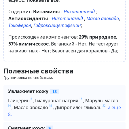
Содержит:
Витамины
-
Никотинамид
;
Антиоксиданты
-
Никотинамид
,
Масло авокадо
,
Токоферол
,
Гидроксиацетофенон
;
Происхождение компонентов:
29% природное
,
57% химическое
.
Веганский -
Нет
;
Не тестирует
на животных -
Нет
;
Безопасен для кораллов -
Да
;
Полезные свойства
Группировка по свойствам.
Увлажняет кожу
13
5
13
Глицерин
,
Гиалуронат натрия
,
Марулы масло
14
15
22
,
Масло авокадо
,
Дипропиленгликоль
и еще
8.
Смягчает кожу
9