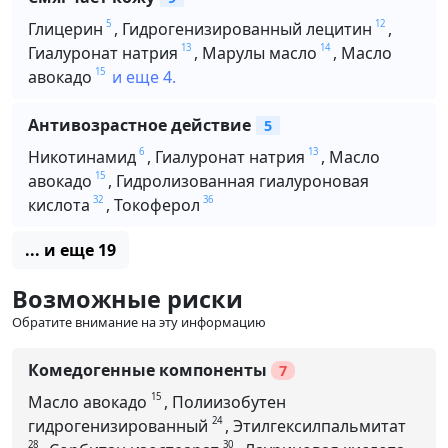
5
12
Глицерин
,
Гидрогенизированный лецитин
,
13
14
Гиалуронат натрия
,
Марулы масло
,
Масло
15
авокадо
и еще 4.
Антивозрастное действие
5
6
13
Никотинамид
,
Гиалуронат натрия
,
Масло
15
авокадо
,
Гидролизованная гиалуроновая
32
36
кислота
,
Токоферол
... и еще 19
Возможные риски
Обратите внимание на эту информацию
Комедогенные компоненты
7
15
Масло авокадо
,
Полиизобутен
24
гидрогенизированный
,
Этилгексилпальмитат
28
30