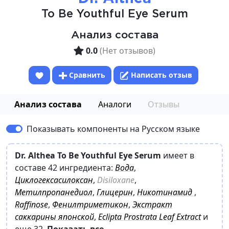
To Be Youthful Eye Serum
Анализ состава
0.0
(Нет отзывов)
Сравнить
Написать отзыв
Анализ состава
Аналоги
Отзывы
Показывать компоненты на Русском языке
Dr. Althea To Be Youthful Eye Serum
имеет в
составе 42 ингредиента:
Вода
,
Циклогексасилоксан
,
Disiloxane
,
Метилпропанедиол
,
Глицерин
,
Никотинамид
,
Raffinose
,
Фенилтриметикон
,
Экстракт
саккарины японской
,
Eclipta Prostrata Leaf Extract
и
еще 32
.
Показать все.