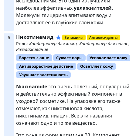
исследованиями. Это один из лучших и
наиболее эффективных
увлажнителей
.
Молекулы глицерина впитывают воду и
доставляют ее в глубокие слои кожи.
Никотинамид
6
Витамины
Антиоксиданты
Роль:
Кондиционер для кожи, Кондиционер для волос,
Разглаживание
Борется с акне
Сужает поры
Успокаивает кожу
Антивозрастное действие
Осветляет кожу
Улучшает эластичность
Niacinamide
это очень полезный, популярный
и действительно эффективный компонент в
уходовой косметике. На упаковке его также
отмечают, как никотиновая кислота,
никотинамид, ниацин. Все эти названия
означают одно и то же вещество.
Это одна из форм витамина В3. Компонент