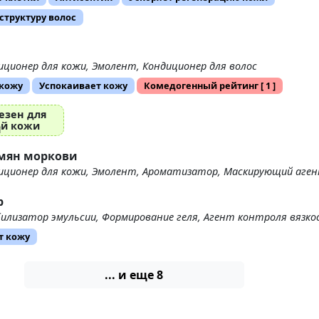
структуру волос
иционер для кожи, Эмолент, Кондиционер для волос
 кожу
Успокаивает кожу
Комедогенный рейтинг
[ 1 ]
езен для
ой кожи
мян моркови
иционер для кожи, Эмолент, Ароматизатор, Маскирующий аге
р
илизатор эмульсии, Формирование геля, Агент контроля вязк
т кожу
... и еще 8