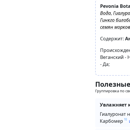
Pevonia Bota
Вода
,
Гиалур
Гинкго билоб
семян морко
Содержит:
А
Происхожде
Веганский -
-
Да
;
Полезные
Группировка по св
Увлажняет 
Гиалуронат 
10
Карбомер