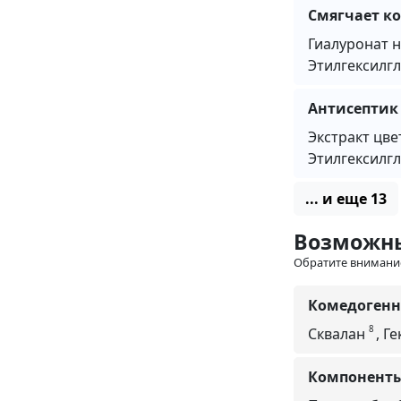
Смягчает к
Гиалуронат 
Этилгексилг
Антисептик
Экстракт цв
Этилгексилг
... и еще 13
Возможн
Обратите внимани
Комедогенн
8
Сквалан
,
Ге
Компоненты