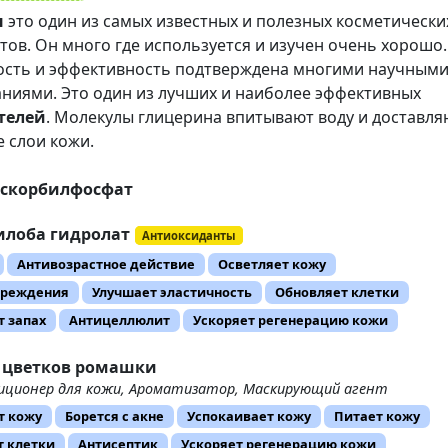
н
это один из самых известных и полезных косметически
ов. Он много где используется и изучен очень хорошо.
ость и эффективность подтверждена многими научным
ниями. Это один из лучших и наиболее эффективных
телей
. Молекулы глицерина впитывают воду и доставля
е слои кожи.
аскорбилфосфат
илоба гидролат
Антиоксиданты
Антивозрастное действие
Осветляет кожу
вреждения
Улучшает эластичность
Обновляет клетки
 запах
Антицеллюлит
Ускоряет регенерацию кожи
 цветков ромашки
иционер для кожи, Ароматизатор, Маскирующий агент
т кожу
Борется с акне
Успокаивает кожу
Питает кожу
т клетки
Антисептик
Ускоряет регенерацию кожи