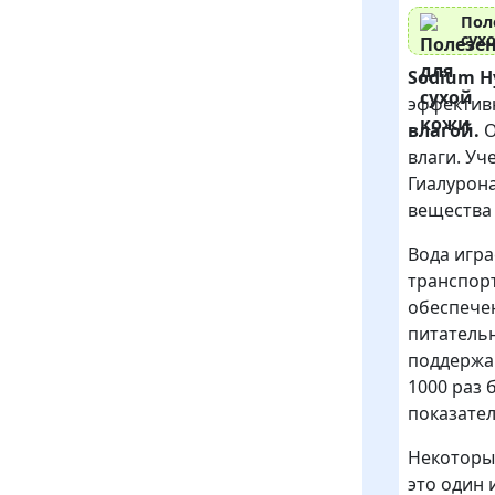
Пол
сух
Sodium H
эффектив
влагой.
О
влаги. У
Гиалурона
вещества
Вода игра
транспор
обеспече
питательн
поддержа
1000 раз 
показател
Некоторы
это один 