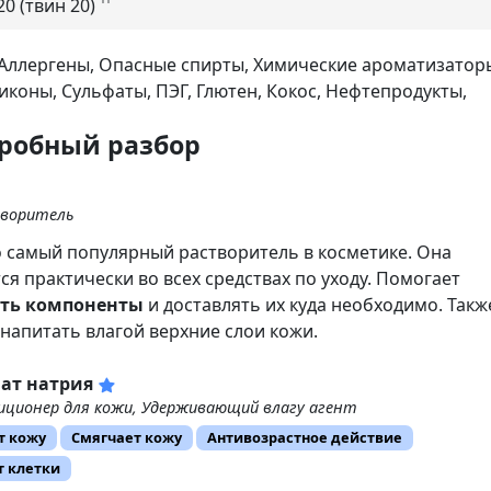
0 (твин 20)
Аллергены,
Опасные спирты,
Химические ароматизатор
иконы,
Сульфаты,
ПЭГ,
Глютен,
Кокос,
Нефтепродукты,
дробный разбор
воритель
о самый популярный растворитель в косметике. Она
ся практически во всех средствах по уходу. Помогает
ть компоненты
и доставлять их куда необходимо. Такж
напитать влагой верхние слои кожи.
ат натрия
иционер для кожи, Удерживающий влагу агент
т кожу
Смягчает кожу
Антивозрастное действие
т клетки