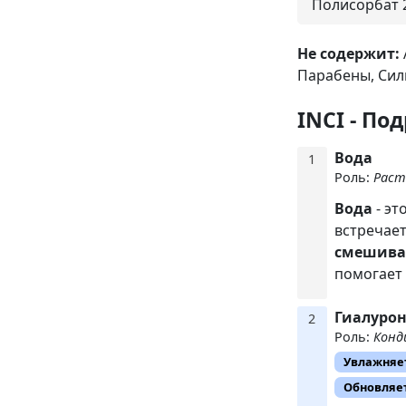
Полисорбат 2
Не содержит:
Парабены,
Сил
INCI - По
Вода
1
Роль:
Раст
Вода
- эт
встречает
смешива
помогает 
Гиалурон
2
Роль:
Конд
Увлажняе
Обновляе