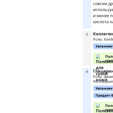
совсем др
используе
и менее п
кислота н
Коллаген
3
Роль:
Конд
Увлажняе
Пол
сух
Глицери
4
Роль:
Аром
Растворит
Увлажняе
Придает 
Пол
сух