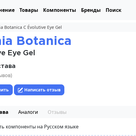
нение
Товары
Компоненты
Бренды
Поиск
a Botanica C Évolutive Eye Gel
ia Botanica
ve Eye Gel
става
ывов)
нить
Написать отзыв
ава
Аналоги
Отзывы
ть компоненты на Русском языке