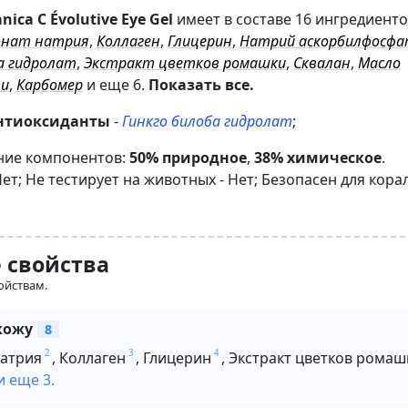
nica C Évolutive Eye Gel
имеет в составе 16 ингредиенто
онат натрия
,
Коллаген
,
Глицерин
,
Натрий аскорбилфосф
а гидролат
,
Экстракт цветков ромашки
,
Сквалан
,
Масло
ви
,
Карбомер
и еще 6
.
Показать все.
нтиоксиданты
-
Гинкго билоба гидролат
;
ние компонентов:
50% природное
,
38% химическое
.
Нет
;
Не тестирует на животных -
Нет
;
Безопасен для кора
 свойства
ойствам.
кожу
8
2
3
4
натрия
,
Коллаген
,
Глицерин
,
Экстракт цветков ромаш
и еще 3.