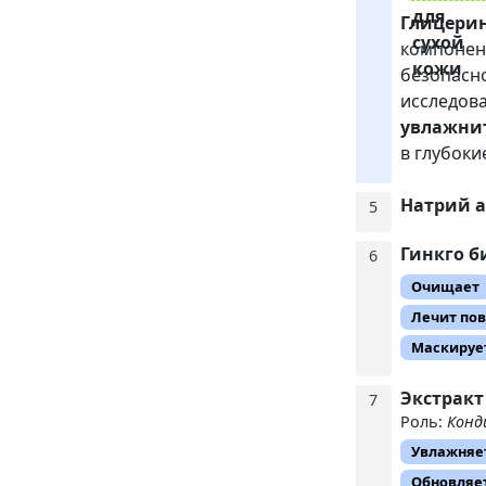
Глицери
компонент
безопасн
исследова
увлажни
в глубоки
Натрий 
5
Гинкго б
6
Очищает
Лечит по
Маскирует
Экстракт
7
Роль:
Конд
Увлажняе
Обновляе