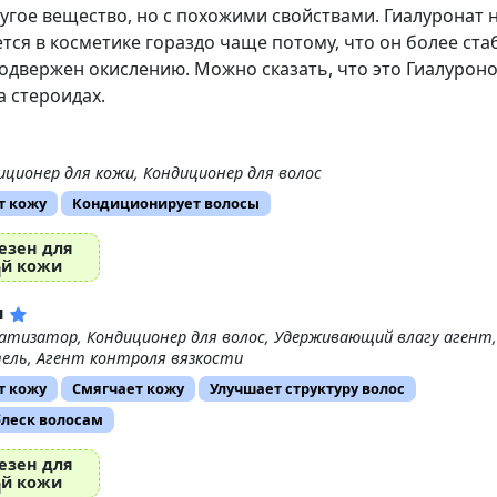
угое вещество, но с похожими свойствами. Гиалуронат 
тся в косметике гораздо чаще потому, что он более ста
одвержен окислению. Можно сказать, что это Гиалурон
а стероидах.
иционер для кожи, Кондиционер для волос
т кожу
Кондиционирует волосы
езен для
ой кожи
н
атизатор, Кондиционер для волос, Удерживающий влагу агент,
ель, Агент контроля вязкости
т кожу
Смягчает кожу
Улучшает структуру волос
блеск волосам
езен для
ой кожи