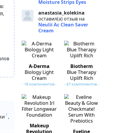
Moisture Strips Eyes
в:
anastasia_kolekina
ат
,
оставил(а) отзыв на
Neulii Ac Clean Saver
Cream
ллов
A-Derma
Biotherm
Biology Light
Blue Therapy
Cream
Uplift Rich
- 18 компонентов -
- 67 компонентов -
7
ки
,
Makeup
Revolution
Eveline