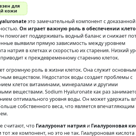
езен для
ой кожи
yaluronate
это замечательный компонент с доказанной
ностью.
Он играет важную роль в обеспечении клето
н помогает поддерживать водный баланс и снижает по
ченные выявили прямую зависимость между уровнем
та натрия в клетках и скоростью их старения. Низкий у
 приводит к преждевременному старению клеток.
ет огромную роль в жизни клеток. Она служит основны
тным веществом. Недостаток воды создает проблемы с
нием клеток витаминами, минералами и другими
ыми веществами. Sodium Hyaluronate как раз занимает
нием оптимального уровня воды. Он может удержать вл
больше собственного веса, что является впечатляющим
ем.
е считают, что
Гиалуронат натрия
и
Гиалуроновая ки
и тот же компонент, но это не так. Гиалуроновая кислота