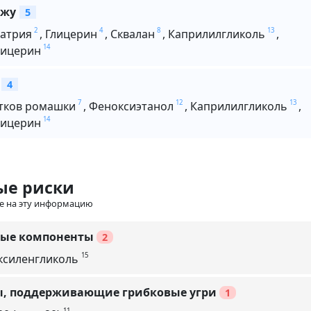
ожу
5
2
4
8
13
натрия
,
Глицерин
,
Сквалан
,
Каприлилгликоль
,
14
лицерин
4
7
12
13
етков ромашки
,
Феноксиэтанол
,
Каприлилгликоль
,
14
лицерин
ые риски
е на эту информацию
ые компоненты
2
15
ксиленгликоль
, поддерживающие грибковые угри
1
11