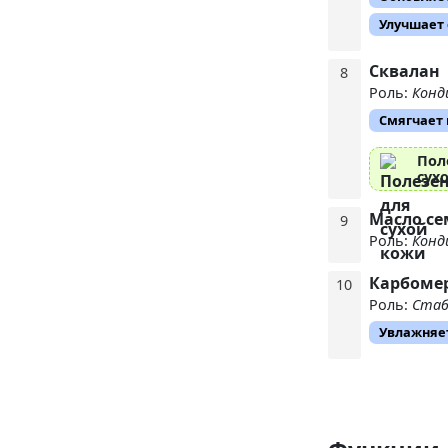
Улучшает 
Сквалан
8
Роль:
Конд
Смягчает
Пол
сух
Масло се
9
Роль:
Конд
Карбоме
10
Роль:
Стаб
Увлажняе