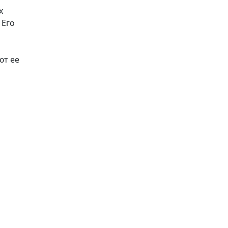
х
 Его
и
ют ее