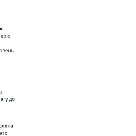
к
терю
ровень
м
ся
агу до
слота
 это