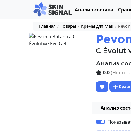
Анализ состава
Срав
Главная
/
Товары
/
Кремы для глаз
/
Pevoni
Pevon
C Évoluti
Анализ со
0.0
(Нет отз
Срав
Анализ сост
Показыва