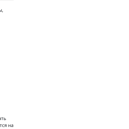
ы,
ать
тся на