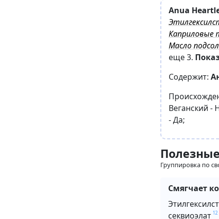
Anua Heartle
Этилгексилс
Каприловые 
Масло подсо
еще 3
.
Показ
Содержит:
А
Происхожде
Веганский -
-
Да
;
Полезные
Группировка по св
Смягчает к
Этилгексилс
12
секвиоэлат