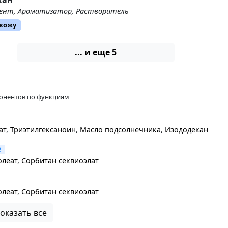
кан
ент, Ароматизатор, Растворитель
 кожу
... и еще 5
онентов по функциям
ат
,
Триэтилгексаноин
,
Масло подсолнечника
,
Изододекан
2
олеат
,
Сорбитан секвиоэлат
олеат
,
Сорбитан секвиоэлат
Показать все