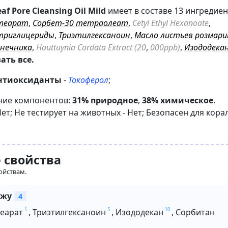
af Pore Cleansing Oil Mild
имеет в составе 13 ингредиен
теарат
,
Сорбет-30 тетраолеат
,
Cetyl Ethyl Hexanoate
,
триглицериды
,
Триэтилгексаноин
,
Масло листьев розмари
лнечника
,
Houttuynia Cordata Extract (20
,
000ppb)
,
Изододека
ать все.
нтиоксиданты
-
Токоферол
;
ние компонентов:
31% природное
,
38% химическое
.
Нет
;
Не тестирует на животных -
Нет
;
Безопасен для кора
 свойства
ойствам.
ожу
4
1
5
10
теарат
,
Триэтилгексаноин
,
Изододекан
,
Сорбитан