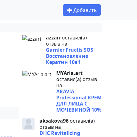
Добавить
azzari
оставил(а)
отзыв на
Garnier Fructis SOS
Восстановление
Кератин 10в1
MYAria.art
оставил(а) отзыв
на
ARAVIA
Professional КРЕМ
ДЛЯ ЛИЦА С
МОЧЕВИНОЙ 10%
aksakova96
оставил(а)
отзыв на
DHC Revitalizing