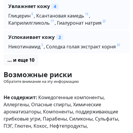
Увлажняет кожу
4
6
15
Глицерин
,
Ксантановая камедь
,
17
22
Каприлилгликоль
,
Гиалуронат натрия
Успокаивает кожу
2
3
23
Никотинамид
,
Солодка голая экстракт корня
... и еще 10
Возможные риски
Обратите внимание на эту информацию
Не содержит:
Комедогенные компоненты,
Аллергены,
Опасные спирты,
Химические
ароматизаторы,
Компоненты, поддерживающие
грибковые угри,
Парабены,
Силиконы,
Сульфаты,
ПЭГ,
Глютен,
Кокос,
Нефтепродукты,