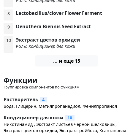
Роль:
Кондиционер для кожи
Lactobacillus/​clover Flower Ferment
8
Oenothera Biennis Seed Extract
9
Экстракт цветов орхидеи
10
Роль:
Кондиционер для кожи
... и еще 15
Функции
Группировка компонентов по функциям
Растворитель
4
Вода
,
Глицерин
,
Метилпропанедиол
,
Фенилпропанол
Кондиционер для кожи
10
Никотинамид
,
Экстракт листьев черной шелковицы
,
Экстракт цветов орхидеи
,
Экстракт ройбоса
,
Ксантановая