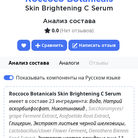
Skin Brightening C Serum
Анализ состава
0.0
(Нет отзывов)
Сравнить
Написать отзыв
Анализ состава
Аналоги
Отзывы
Показывать компоненты на Русском языке
Roccoco Botanicals Skin Brightening C Serum
имеет в составе 23 ингредиента:
Вода
,
Натрий
аскорбилфосфат
,
Никотинамид
,
Saccharomyces/​
grape Ferment Extract
,
Asafoetida Root Extract
,
Глицерин
,
Экстракт листьев черной шелковицы
,
Lactobacillus/​clover Flower Ferment
,
Oenothera Biennis
Seed Extract
,
Экстракт цветов орхидеи
и еще 13
.