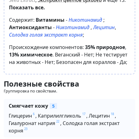
Показать все.
Содержит:
Витамины
-
Никотинамид
;
Антиоксиданты
-
Никотинамид
,
Лецитин
,
Солодка голая экстракт корня
;
Происхождение компонентов:
35% природное
,
13% химическое
.
Веганский -
Нет
;
Не тестирует
на животных -
Нет
;
Безопасен для кораллов -
Да
;
Полезные свойства
Группировка по свойствам.
Смягчает кожу
5
6
17
18
Глицерин
,
Каприлилгликоль
,
Лецитин
,
22
Гиалуронат натрия
,
Солодка голая экстракт
23
корня