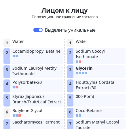
Лицом к лицу
Попозиционное сравнение составов
Выделить уникальные
Water
Water
1
1
Cocamidopropyl Betaine
Sodium Cocoyl
2
2
Isethionate
Sodium Lauroyl Methyl
Glycerin
3
3
Isethionate
Polysorbate-20
Houttuynia Cordata
4
4
Extract (30
Styrax Japonicus
000 Ppm)
5
5
Branch/Fruit/Leaf Extract
Butylene Glycol
Coco-Betaine
6
6
Saccharomyces Ferment
Sodium Methyl Cocoyl
7
7
Taurate