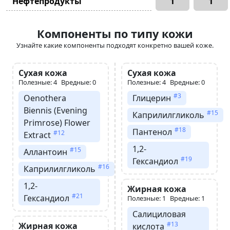
Нефтепродукты
1
1
Компоненты по типу кожи
Узнайте какие компоненты подходят конкретно вашей коже.
Сухая кожа
Сухая кожа
Полезные: 4
Вредные: 0
Полезные: 4
Вредные: 0
#3
Oenothera
Глицерин
Biennis (Evening
#15
Каприлилгликоль
Primrose) Flower
#18
Пантенол
#12
Extract
1,2-
#15
Аллантоин
#19
Гександиол
#16
Каприлилгликоль
1,2-
Жирная кожа
#21
Гександиол
Полезные: 1
Вредные: 1
Салициловая
#13
Жирная кожа
кислота