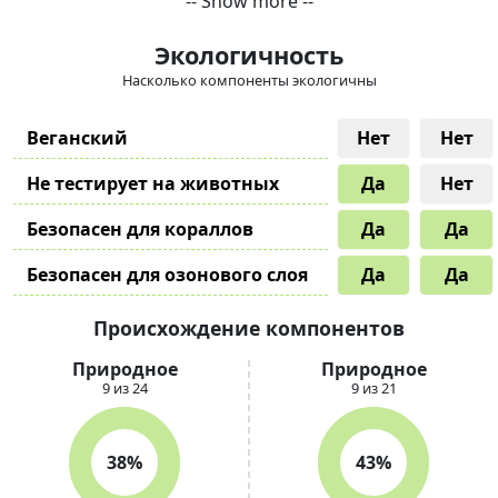
-- Show more --
Экологичность
Насколько компоненты экологичны
Веганский
Нет
Нет
Не тестирует на животных
Да
Нет
Безопасен для кораллов
Да
Да
Безопасен для озонового слоя
Да
Да
Происхождение компонентов
Природное
Природное
9 из 24
9 из 21
38%
43%