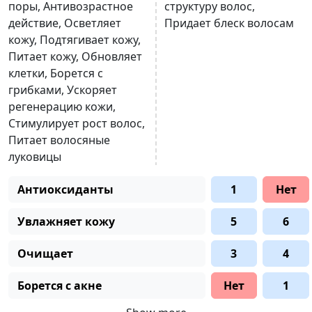
поры
,
Антивозрастное
структуру волос
,
действие
,
Осветляет
Придает блеск волосам
кожу
,
Подтягивает кожу
,
Питает кожу
,
Обновляет
клетки
,
Борется с
грибками
,
Ускоряет
регенерацию кожи
,
Стимулирует рост волос
,
Питает волосяные
луковицы
Антиоксиданты
1
Нет
Увлажняет кожу
5
6
Очищает
3
4
Борется с акне
Нет
1