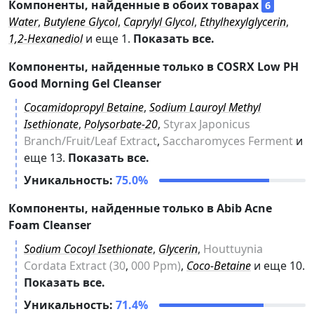
Компоненты, найденные в обоих товарах
6
Water
,
Butylene Glycol
,
Caprylyl Glycol
,
Ethylhexylglycerin
,
1,2-Hexanediol
и еще 1.
Показать все.
Компоненты, найденные только в
COSRX Low PH
Good Morning Gel Cleanser
18
Cocamidopropyl Betaine
,
Sodium Lauroyl Methyl
Isethionate
,
Polysorbate-20
,
Styrax Japonicus
Branch/Fruit/Leaf Extract
,
Saccharomyces Ferment
и
еще 13.
Показать все.
Уникальность:
75.0%
Компоненты, найденные только в
Abib Acne
Foam Cleanser
15
Sodium Cocoyl Isethionate
,
Glycerin
,
Houttuynia
Cordata Extract (30
,
000 Ppm)
,
Coco-Betaine
и еще 10.
Показать все.
Уникальность:
71.4%