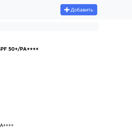
Добавить
 SPF 50+/PA++++
PA++++