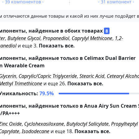
- 39 компонентов -
- 31 компонент -
м отличаются данные товары и какой из них лучше подойдет 
мпоненты, найденные в обоих товарах
8
er
,
Butylene Glycol
,
Propanediol
,
Caprylyl Methicone
,
1,2-
anediol
и еще 3.
Показать все.
мпоненты, найденные только в
Celimax Dual Barrier
in Wearable Cream
31
Glycerin
,
Caprylic/Capric Triglyceride
,
Stearic Acid
,
Cetearyl Alcoh
Methyl Trimethicone
и еще 26.
Показать все.
Уникальность:
79.5%
мпоненты, найденные только в
Anua Airy Sun Cream 
+/PA++++
23
Zinc Oxide
,
Cyclohexasiloxane
,
Butyloctyl Salicylate
,
Propylheptyl
Caprylate
,
Isododecane
и еще 18.
Показать все.