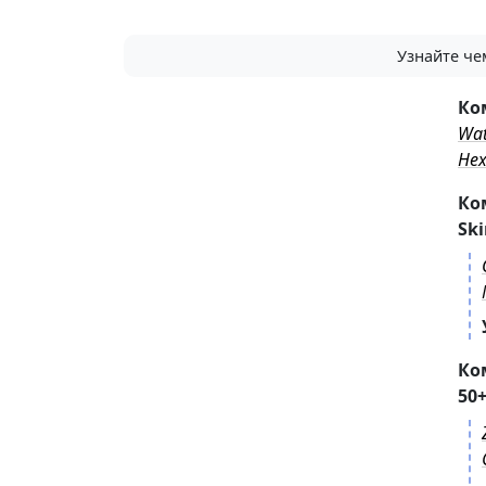
Узнайте че
Ко
Wat
Hex
Ко
Sk
Ко
50