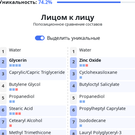
Уникальность:
74.2%
Лицом к лицу
Попозиционное сравнение составов
Выделить уникальные
Water
Water
1
1
Glycerin
Zinc Oxide
2
2
Caprylic/Capric Triglyceride
Cyclohexasiloxane
3
3
Butylene Glycol
Butyloctyl Salicylate
4
4
Propanediol
Propanediol
5
5
Stearic Acid
Propylheptyl Caprylate
6
6
Cetearyl Alcohol
Isododecane
7
7
Methyl Trimethicone
Lauryl Polyglyceryl-3
8
8