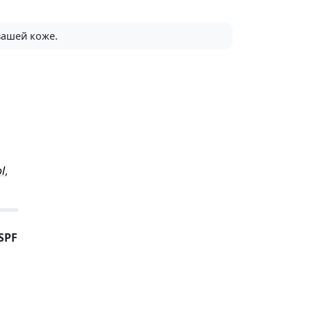
вашей коже.
ol
,
SPF