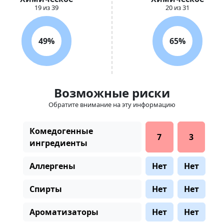
19 из 39
20 из 31
49%
65%
Возможные риски
Обратите внимание на эту информацию
Комедогенные
7
3
ингредиенты
Аллергены
Нет
Нет
Спирты
Нет
Нет
Ароматизаторы
Нет
Нет