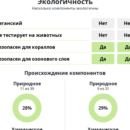
Экологичность
Насколько компоненты экологичны
еганский
Нет
Не
е тестирует на животных
Нет
Не
езопасен для кораллов
Да
Д
езопасен для озонового слоя
Да
Д
Происхождение компонентов
Природное
Природное
11 из 39
9 из 31
28%
29%
Химическое
Химическое