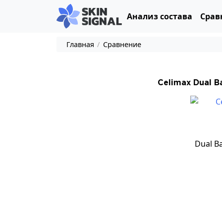
Анализ состава
Срав
Главная
/
Сравнение
Celimax Dual B
Dual B